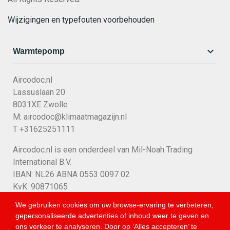
Wijzigingen en typefouten voorbehouden

Warmtepomp
Aircodoc.nl
Lassuslaan 20
8031XE Zwolle
M:
aircodoc@klimaatmagazijn.nl
T +31625251111
Aircodoc.nl is een onderdeel van Mil-Noah Trading
International B.V.
IBAN: NL26 ABNA 0553 0097 02
KvK: 90871065
BTW
NL865481064B01
We gebruiken cookies om uw browse-ervaring te verbeteren,
gepersonaliseerde advertenties of inhoud weer te geven en
ons verkeer te analyseren. Door op ‘Alles accepteren’ te