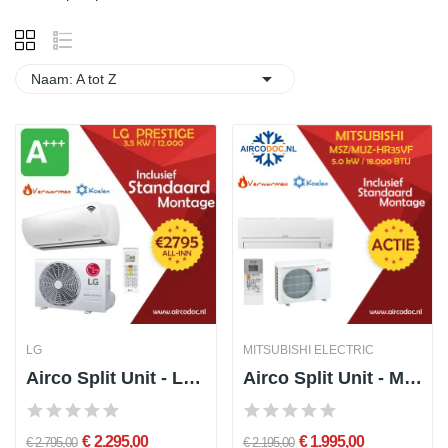

Naam: A tot Z
LG
MITSUBISHI ELECTRIC
Airco Split Unit - LG Prestige F12MT - vermogen 3.5 kW - incl. installatie
Airco Split Unit - Mitsubishi Electric MUZ-HR50VF + MSZ-HR50VF - vermogen 5.0 KW - incl. installatie
€ 2.295,00
€ 1.995,00
€ 2.795,00
€ 2.195,00