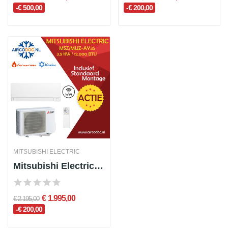
-€ 500,00
-€ 200,00
MITSUBISHI ELECTRIC
Mitsubishi Electric MSZ-AY35 + MUZ-AY35 – 3.5 kW – Split unit airco – Inclusief installatie
€ 1.995,00
€ 2.195,00
-€ 200,00