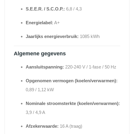
S.E.E.R. / S.C.O.P.:
6,8 / 4,3
Energielabel:
A+
Jaarlijks energieverbruik:
1085 kWh
Algemene gegevens
Aansluitspanning:
220-240 V / 1-fase / 50 Hz
Opgenomen vermogen (koelen/verwarmen):
0,89 / 1,12 kW
Nominale stroomsterkte (koelen/verwarmen):
3,9 / 4,9 A
Afzekerwaarde:
16 A (traag)