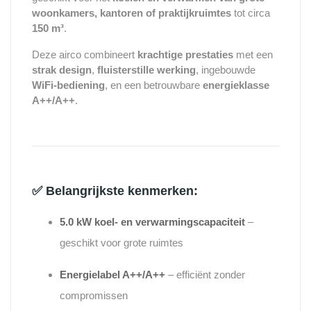
woonkamers, kantoren of praktijkruimtes
tot circa
150 m³
.
Deze airco combineert
krachtige prestaties
met een
strak design
,
fluisterstille werking
, ingebouwde
WiFi-bediening
, en een betrouwbare
energieklasse
A++/A++
.
✅
Belangrijkste kenmerken:
5.0 kW koel- en verwarmingscapaciteit
–
geschikt voor grote ruimtes
Energielabel A++/A++
– efficiënt zonder
compromissen