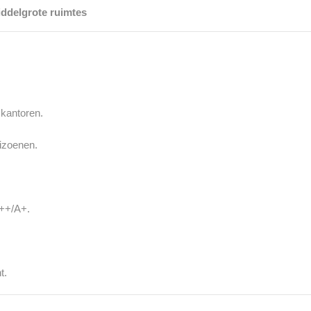
iddelgrote ruimtes
 kantoren.
eizoenen.
A++/A+.
t.