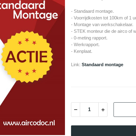
- Standaard montage.
- Voorrijdkosten tot 100km of 1 u
- Montage van werkschakelaar.
- STEK monteur die de airco of w
- 0-meting rapport.
- Werkrapport.
- Kenplaat.
Link:
Standaard montage