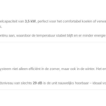
elcapaciteit van
3,5 kW
, perfect voor het comfortabel koelen of verw
s.
tinu aan, waardoor de temperatuur stabiel blijft en er minder energie
systeem niet alleen efficiënt in de zomer, maar ook in de winter. Het e
idsniveau van slechts
29 dB
is de unit nauwelijks hoorbaar – ideaal vo