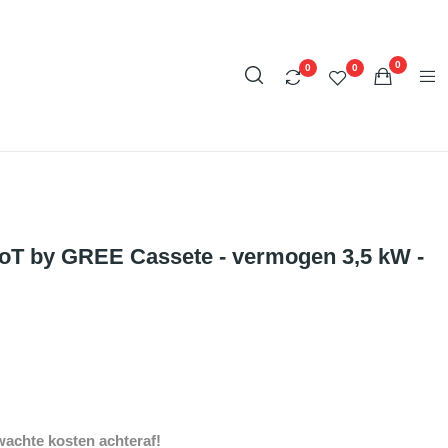
0
0
0
osoT by GREE Cassete - vermogen 3,5 kW -
achte kosten achteraf!