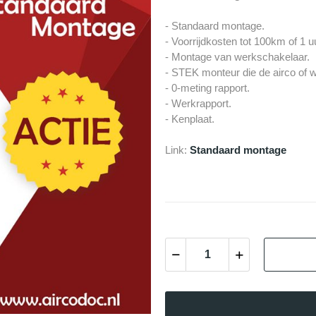
- Standaard montage.
- Voorrijdkosten tot 100km of 1 u
- Montage van werkschakelaar.
- STEK monteur die de airco of w
- 0-meting rapport.
- Werkrapport.
- Kenplaat.
Link:
Standaard montage