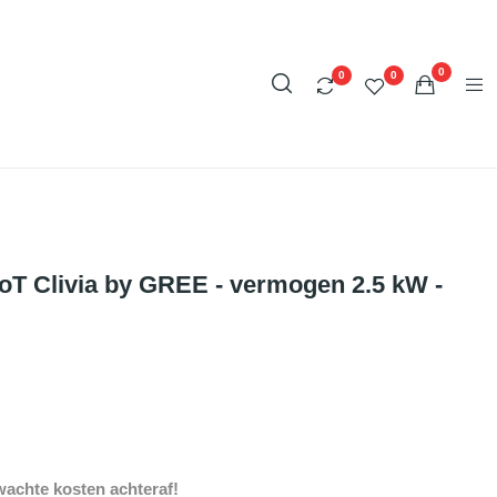
0
0
0
osoT Clivia by GREE - vermogen 2.5 kW -
achte kosten achteraf!