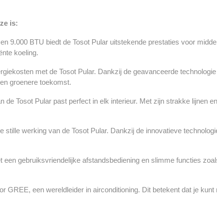
ze is:
en 9.000 BTU biedt de Tosot Pular uitstekende prestaties voor midd
ënte koeling.
rgiekosten met de Tosot Pular. Dankzij de geavanceerde technologie
 een groenere toekomst.
de Tosot Pular past perfect in elk interieur. Met zijn strakke lijnen 
 stille werking van de Tosot Pular. Dankzij de innovatieve technolo
t een gebruiksvriendelijke afstandsbediening en slimme functies zoals
r GREE, een wereldleider in airconditioning. Dit betekent dat je ku