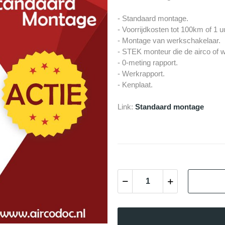
- Standaard montage.
- Voorrijdkosten tot 100km of 1 u
- Montage van werkschakelaar.
- STEK monteur die de airco of w
- 0-meting rapport.
- Werkrapport.
- Kenplaat.
Link:
Standaard montage