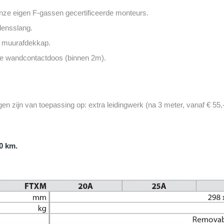
onze eigen F-gassen gecertificeerde monteurs.
densslang.
en muurafdekkap.
nde wandcontactdoos (binnen 2m).
n zijn van toepassing op: extra leidingwerk (na 3 meter, vanaf € 55,
00 km.