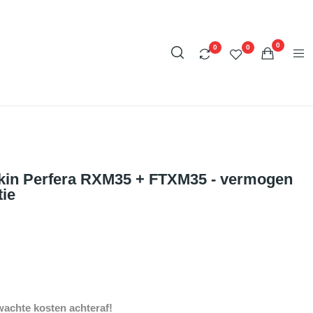
0
0
0
Daikin Perfera RXM35 + FTXM35 - vermogen
tie
achte kosten achteraf!